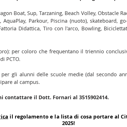
on Boat, Sup, Tarzaning, Beach Volley, Obstacle Race,
e, AquaPlay, Parkour, Piscina (nuoto), skateboard, go-
Fattoria Didattica, Tiro con l'arco, Bowling, Biciclet
oro): per coloro che frequentano il triennio conclusi
 di PCTO.
:
per gli alunni delle scuole medie (dal secondo ann
ecipare al campus.
oni contattare il Dott. Fornari al 3515902414.
rica
il regolamento e la lista di cosa portare al C
2025!