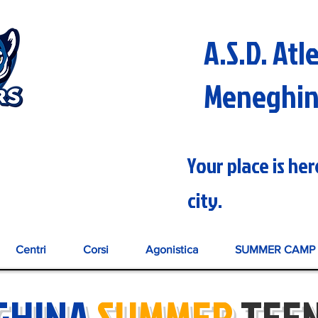
A.S.D. Atl
Meneghi
Your place is he
city.
Centri
Corsi
Agonistica
SUMMER CAMP 
GHINA
SUMMER
TEE