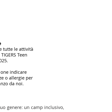
e
utte le attività
i TIGERS Teen
025.
izione indicare
ze o allergie per
anzo da noi.
suo genere: un camp inclusivo,