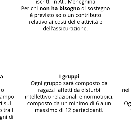
iscritti in Atl. Meneghina
Per chi
non ha bisogno
di sostegno
è previsto solo un contributo
relativo ai costi delle attività e
dell'assicurazione.
ca
I gruppi
Ogni gruppo sarà composto da
 o
ragazzi affetti da disturbi
nei
 campo
intellettivo relazionali e normotipici,
i sul
composto da un minimo di 6 a un
Ogn
 tra i
massimo di 12 partecipanti.
gni di