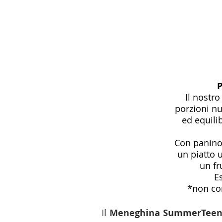
P
Il nostr
porzioni nu
ed equili
Con panino/
un piatto 
un fr
E
*non co
Il
Meneghina SummerTee