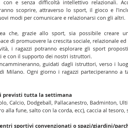
, con e senza difficoltà intellettivo relazionali.
tranno scoprire, attraverso lo sport, il gioco e l’inc
ovi modi per comunicare e relazionarsi con gli altri.
a che, grazie allo sport, sia possibile creare un
apace di promuovere la crescita sociale, relazionale ed
vità, i ragazzi potranno esplorare gli sport propost
 e con il supporto dei nostri istruttori.
i incammineranno, guidati dagli istruttori, verso i lu
 di Milano. Ogni giorno i ragazzi parteciperanno a ta
i previsti tutta la settimana
volo, Calcio, Dodgeball, Pallacanestro, Badminton, Ult
iro alla fune, salto con la corda, ecc), caccia al tesoro,
entri sportivi convenzionati o spazi/giardini/parch