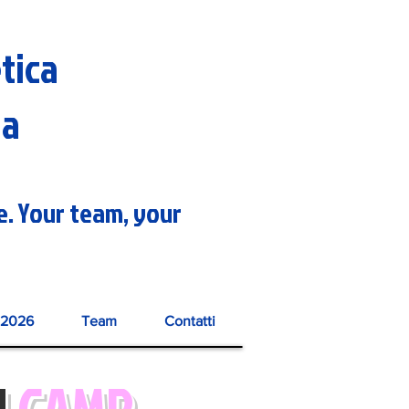
etica
na
re. Your team, your
2026
Team
Contatti
N
CAMP