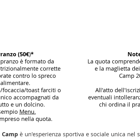
ranzo (50
€
)
*
Not
o pranzo è formato da
La quota comprende t
trizionalmente corrette
e la maglietta de
brate contro lo spreco
Camp 2
alimentare.
focaccia/toast farciti o
All'atto dell'iscr
unico accompagnati da
eventuali intolleran
utto e un dolcino.
chi ordina il pr
sempio
Menu.
mpreso nella quota.
n Camp
è un'esperienza sportiva e sociale unica nel 