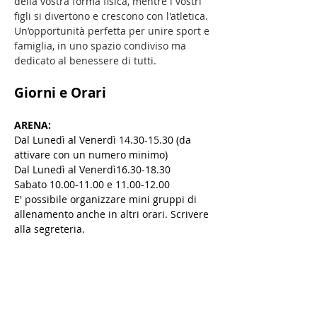
della vostra forma fisica, mentre i vostri
figli si divertono e crescono con l'atletica.
Un’opportunità perfetta per unire sport e
famiglia, in uno spazio condiviso ma
dedicato al benessere di tutti.
Giorni e Orari
ARENA:
Dal Lunedì al Venerdì
14.30-15.30
(da
attivare con un numero minimo)
Dal Lunedì al Venerdì
16.30-18.30
Sabato
10.00-11.00
e
11.00-12.00
E' possibile organizzare mini gruppi di
allenamento anche in altri orari. Scrivere
alla segreteria.
GIURIATI:
dal Lunedì al Venerdì dalle
17.15 alle 18.15.
Quota per Adulti con figli/nipoti iscritti: