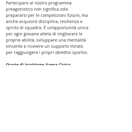
Partecipare al nostro programma
preagonistico non significa solo
prepararsi per le competizioni future, ma
anche acquisire disciplina, resilienza e
spirito di squadra. È un’opportunità unica
per ogni giovane atleta di migliorare le
proprie abilità, sviluppare una mentalità
vincente e ricevere un supporto mirato
per raggiungere i propri obiettivi sportivi.
Quote di Iscrizione Arena Civica
Bisettimanale con giorni fissi:
529€
Open:
629€
Quote di Iscrizione Giuriati
Bisettimanale con giorni fissi:
450€
Open:
550€
Iscrizioni Aperte Ora
Se il vostro figlio è nato nel 2014/2015 e
ha già partecipato a corsi o gare con noi,