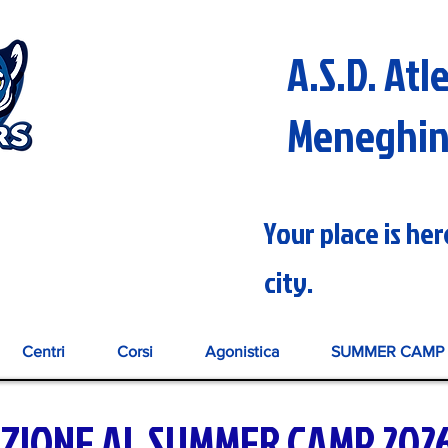
A.S.D. Atl
Meneghi
Your place is he
city.
Centri
Corsi
Agonistica
SUMMER CAMP 
IZIONE AL SUMMER CAMP 202