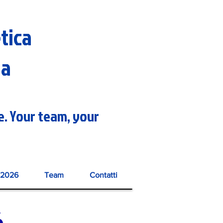
etica
na
re. Your team, your
2026
Team
Contatti
6