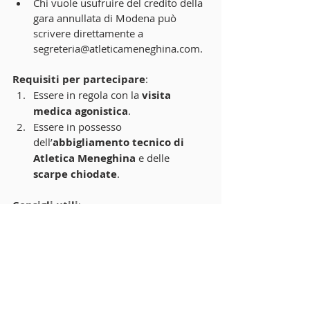
Chi vuole usufruire del credito della 
gara annullata di Modena può 
scrivere direttamente a 
segreteria@atleticameneghina.com.
Requisiti per partecipare
:
Essere in regola con la 
visita 
medica agonistica
.
Essere in possesso 
dell’
abbigliamento tecnico di 
Atletica Meneghina
 e delle 
scarpe chiodate
.
Consigli utili
:
Portate con voi una 
merenda o 
pranzo al sacco
; al campo sarà 
comunque disponibile un bar.
Siamo felici di condividere questa 
esperienza sportiva con voi. 