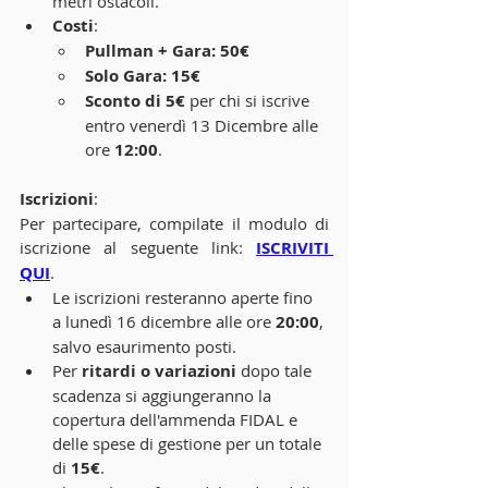
metri ostacoli.
Costi
:
Pullman + Gara: 50€
Solo Gara: 15€
Sconto di 5€
 per chi si iscrive 
entro venerdì 13 Dicembre alle 
ore 
12:00
.
Iscrizioni
:
Per partecipare, compilate il modulo di 
iscrizione al seguente link: 
ISCRIVITI 
QUI
.
Le iscrizioni resteranno aperte fino 
a lunedì 16 dicembre alle ore 
20:00
, 
salvo esaurimento posti.
Per
 ritardi o variazioni
 dopo tale 
scadenza si aggiungeranno la 
copertura dell'ammenda FIDAL e 
delle spese di gestione per un totale 
di 
15€
.