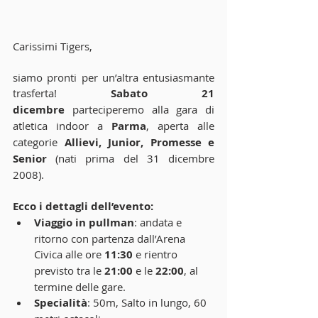
Carissimi Tigers,
siamo pronti per un’altra entusiasmante 
trasferta! 
Sabato 21 
dicembre
 parteciperemo alla gara di 
atletica indoor a 
Parma
, aperta alle 
categorie 
Allievi, Junior, Promesse e 
Senior
 (nati prima del 31 dicembre 
2008).
Ecco i dettagli dell’evento:
Viaggio in pullman
: andata e 
ritorno con partenza dall’Arena 
Civica alle ore 
11:30
 e rientro 
previsto tra le 
21:00
 e le 
22:00
, al 
termine delle gare.
Specialità
: 50m, Salto in lungo, 60 