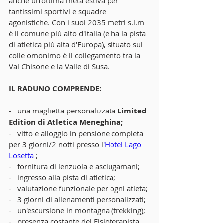
anche un'ottima meta estiva per 
tantissimi sportivi e squadre 
agonistiche. Con i suoi 2035 metri s.l.m  
è il comune più alto d'Italia (e ha la pista 
di atletica più alta d'Europa), situato sul 
colle omonimo è il collegamento tra la 
Val Chisone e la Valle di Susa. 
IL RADUNO COMPRENDE:
-   una maglietta personalizzata 
Limited 
Edition di Atletica Meneghina;
-   vitto e alloggio in pensione completa 
per 3 giorni/2 notti presso l
'
Hotel Lago 
Losetta
 ;
-   fornitura di lenzuola e asciugamani;
-   ingresso alla pista di atletica;
-   valutazione funzionale per ogni atleta;
-   3 giorni di allenamenti personalizzati;
-   un'escursione in montagna (trekking);
-   presenza costante del Fisioterapista.