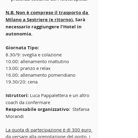
N.B. Non è compreso il trasporto da 
Milano a Sestriere (e ritorno).
 Sarà 
necessario raggiungere l'Hotel in 
autonomia.
Giornata Tipo:
8.30/9: sveglia e colazione  
10.00: allenamento mattutino
13.00: pranzo e relax
16.00: allenamento pomeridiano
19.30/20: cena
Istruttori: 
Luca Pappalettera e un altro 
coach da confermare
Responsabile organizzativo:
  Stefania 
Morandi
La quota di partecipazione è di 300 euro 
da versare alla prenotazione del posto,
 i 