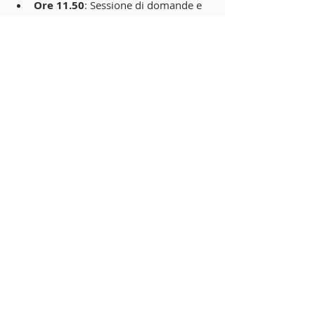
Ore 11.50
: Sessione di domande e 
risposte
Ore 12.00
: Light lunch
Per partecipare, Vi invitiamo a indicare 
brevemente il motivo del Vostro 
interesse professionale e l’ambito in cui 
operate, rispondendo a questa email 
segreteria@atleticameneghina.com
 entro 
lunedì
 9 Settembre
. Si informa che 
saranno disponibili un massimo di 50 
accrediti.
Saremo lieti di accogliervi!
Saluti Sportivi,
Atletica Meneghina
Commenti