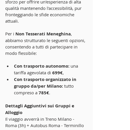
sforzo per offrire un'esperienza di alta 
qualità mantenendo l'accessibilità, pur 
fronteggiando le sfide economiche 
attuali.
Per i 
Non Tesserati Meneghina
, 
abbiamo strutturato le seguenti opzioni, 
consentendo a tutti di partecipare in 
modo flessibile:
Con trasporto autonomo:
 una 
tariffa agevolata di 
699€
,
Con trasporto organizzato in 
gruppo da/per Milano:
 tutto 
compreso a 
785€
.
Dettagli Aggiuntivi sui Gruppi e 
Alloggio
Il viaggio avverrà in Treno Milano - 
Roma (3h) + Autobus Roma - Terminillo 