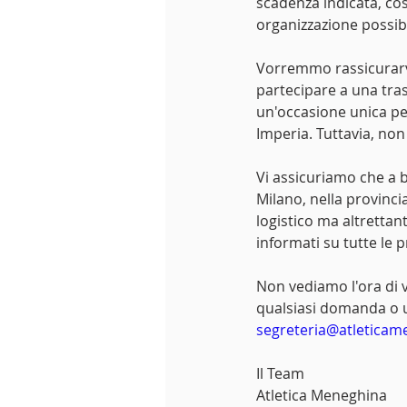
scadenza indicata, cos
organizzazione possibi
Vorremmo rassicurarvi
partecipare a una tra
un'occasione unica per
Imperia. Tuttavia, non 
Vi assicuriamo che a b
Milano, nella provinc
logistico ma altrettan
informati su tutte le 
Non vediamo l'ora di 
qualsiasi domanda o ul
segreteria@atletica
Il Team
Atletica Meneghina