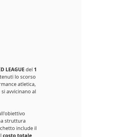
ED LEAGUE
 del 
1 
tenuti lo scorso 
rmance atletica, 
si avvicinano al 
l'obiettivo 
na struttura 
hetto include il 
l
 costo totale 