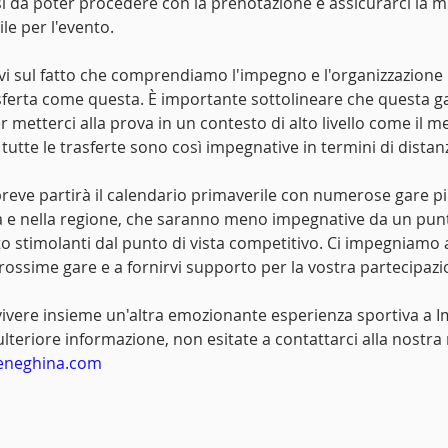
ì da poter procedere con la prenotazione e assicurarci la mi
le per l'evento.
 sul fatto che comprendiamo l'impegno e l'organizzazione 
sferta come questa. È importante sottolineare che questa g
 metterci alla prova in un contesto di alto livello come il me
tutte le trasferte sono così impegnative in termini di distanz
reve partirà il calendario primaverile con numerose gare più
ia e nella regione, che saranno meno impegnative da un punto
to stimolanti dal punto di vista competitivo. Ci impegniamo
prossime gare e a fornirvi supporto per la vostra partecipazi
vivere insieme un'altra emozionante esperienza sportiva a I
teriore informazione, non esitate a contattarci alla nostra 
meneghina.com