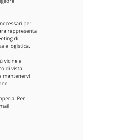
gliore 
necessari per 
ara rappresenta 
eting di 
a e logistica.
 vicine a 
 di vista 
 a mantenervi 
one.
mperia. Per 
mail 