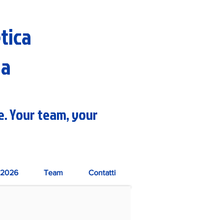
etica
na
re. Your team, your
2026
Team
Contatti