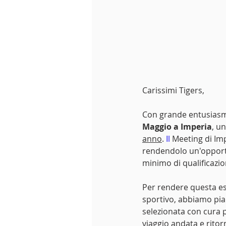
Carissimi Tigers,
Con grande entusiasmo
Maggio a Imperia
, u
anno
.
 Il
 Meeting di Imp
rendendolo un'opportun
minimo di qualificazion
Per rendere questa es
sportivo, abbiamo pian
selezionata con cura p
viaggio andata e ritorno