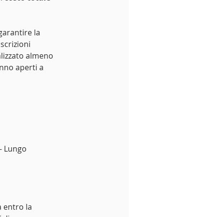
 garantire la 
iscrizioni 
alizzato almeno 
nno aperti a 
 - Lungo 
 entro la 