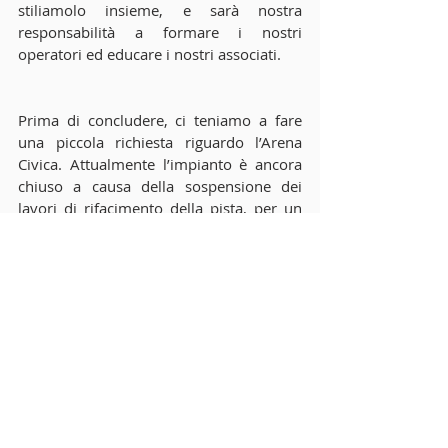
stiliamolo insieme, e sarà nostra 
responsabilità a formare i nostri 
operatori ed educare i nostri associati.
Prima di concludere, ci teniamo a fare 
una piccola richiesta riguardo l’Arena 
Civica. Attualmente l’impianto è ancora 
chiuso a causa della sospensione dei 
lavori di rifacimento della pista, per un 
anno siamo stati obbligati a praticare 
l’attività in mezzo al parco con famiglie, 
bambini, disabili (ricordiamo che solo 
noi abbiamo un volume di più di mille 
associati e famiglie) a ridosso della 
strada e senza alcuna sicurezza 
impiantistica.  Questo ha avuto un 
grosso impatto negativo sulla nostra 
attività e sul bilancio sociale.