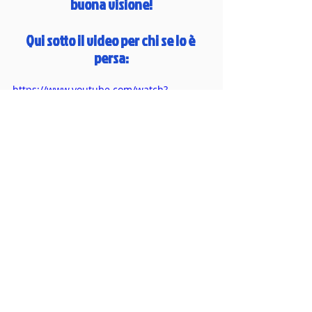
buona visione!
Qui sotto il video per chi se lo è 
persa:
https://www.youtube.com/watch?
v=QM2o9Nm-Bys
Commenti