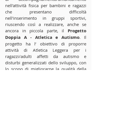
nell'attività fisica per bambini e ragazzi 
che presentano difficoltà 
nell'inserimento in gruppi sportivi, 
riuscendo così a realizzare, anche se 
ancora in piccola parte, il 
Progetto 
Doppia A - Atletica e Autismo
. Il 
progetto ha l’ obiettivo di proporre 
attività di Atletica Leggera per i 
ragazzi/adulti affetti da autismo e 
disturbi generalizzati dello sviluppo, con 
lo scopo di migliorarne la qualità della 
vita, creando, al di fuori dell’ambito 
familiare e riabilitativo, uno spazio che 
possa essere arricchito di esperienze 
gratificanti ed efficaci per lo sviluppo e 
per il benessere psicofisico. Attraverso la 
proposta di attività motorie mirate, che 
tengano conto delle competenze, dei 
bisogni e delle esigenze individuali di 
ogni ragazzo, si vuole costruire uno 