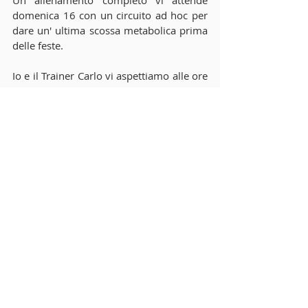
Un allenamento completo vi attende 
domenica 16 con un circuito ad hoc per 
dare un' ultima scossa metabolica prima 
delle feste.
Io e il Trainer Carlo vi aspettiamo alle ore 
11 al Parco Sempione (ritrovo in Arena 
Civica alle 10.45). A seguire un piccolo e 
simpatico brunch dai nostri amici del 
Magiustra. Ovviamente il tutto in 
compagnia dei vostri bambini.
Altro importante appuntamento a cui è 
vietato mancare!!!
La fantastica apericena natalizia targata 
Meneghina. Ormai siamo veramente 
tanti ed è imprescindibile una serata 
dedicata a tutti NOI per salutarci e 
brindare al Natale e al nuovo fantastico 