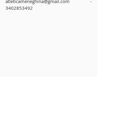
atleticameneghina@gmail.com - 
3402853492
Commenti