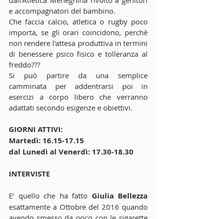
dall'Atletica Meneghina rivolto a genitori 
e accompagnatori del bambino.
Che faccia calcio, atletica o rugby poco 
importa, se gli orari coincidono, perchè 
non rendere l'attesa produttiva in termini 
di benessere psico fisico e tolleranza al 
freddo???
Si può partire da una semplice 
camminata per addentrarsi poi in 
esercizi a corpo libero che verranno 
adattati secondo esigenze e obiettivi.
GIORNI ATTIVI: 
Martedì: 16.15-17.15
dal Lunedì al Venerdì: 17.30-18.30
INTERVISTE
E' quello che ha fatto 
Giulia Bellezza
esattamente a Ottobre del 2016 quando 
avendo smesso da poco con le sigarette 