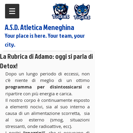
A.S.D. Atletica Meneghina
Your place is here. Your team, your
city.
La Rubrica di Adamo: oggi si parla di
Detox!
Dopo un lungo periodo di eccessi, non 
c'è niente di meglio di un ottimo 
programma per disintossicarsi
 e 
ripartire con più energia e carica.
Il nostro corpo è continuamente esposto 
a elementi nocivi, sia al suo interno a 
causa di un alimentazione scorretta,  sia 
al suo esterno (smog, situazioni 
stressanti, onde radioattive, ecc).
I nostri 
“spazzini”, 
che si occupano di 