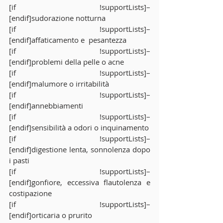
[if !supportLists]–                    
[endif]sudorazione notturna
[if !supportLists]–                    
[endif]affaticamento e  pesantezza
[if !supportLists]–                    
[endif]problemi della pelle o acne
[if !supportLists]–                    
[endif]malumore o irritabilità
[if !supportLists]–                    
[endif]annebbiamenti
[if !supportLists]–                    
[endif]sensibilità a odori o inquinamento
[if !supportLists]–                    
[endif]digestione lenta, sonnolenza dopo 
i pasti
[if !supportLists]–                    
[endif]gonfiore, eccessiva flautolenza e 
costipazione
[if !supportLists]–                    
[endif]orticaria o prurito