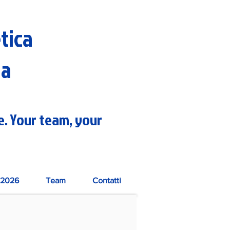
etica
na
re. Your team, your
2026
Team
Contatti