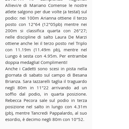
Allievi/e di Mariano Comense le nostre 
atlete salgono per due volte (a testa!) sul 
podio: nei 100m Arianna ottiene il terzo 
posto con 12"64 (12"05pb) mentre nei 
200m si classifica quarta con 26"27; 
nelle discipline di salto Laura De Marzi 
ottiene anche lei il terzo posto nel Triplo 
con 11.19m (11.49m pb), mentre nel 
Lungo è sesta con 4.95m. Per entrambe 
doppia medaglia! Complimenti!
Anche i Cadetti sono scesi in pista nella 
giornata di sabato sul campo di Besana 
Brianza. Sara Iazzarelli taglia il traguardo 
negli 80m in 11"22 arrivando ad un 
soffio dal podio, in quarta posizione. 
Rebecca Pecora sale sul podio in terza 
posizione nel salto in lungo con 4.31m 
(pb), mentre Tancredi Pappalardo, al suo 
esordio, è decimo negli 80m con 10"52.