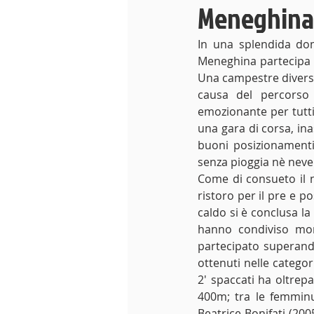
Meneghina p
In una splendida dom
Meneghina partecipa a
Una campestre diversa da
causa del percorso 
emozionante per tutti 
una gara di corsa, ina
buoni posizionamenti 
senza pioggia nè neve
Come di consueto il n
ristoro per il pre e p
caldo si è conclusa la 
hanno condiviso mome
partecipato superando
ottenuti nelle categor
2' spaccati ha oltrepa
400m; tra le femminuc
Beatrice Bonifati (200