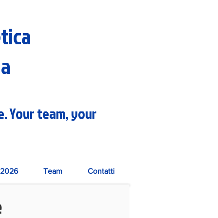
etica
na
re. Your team, your
2026
Team
Contatti
e