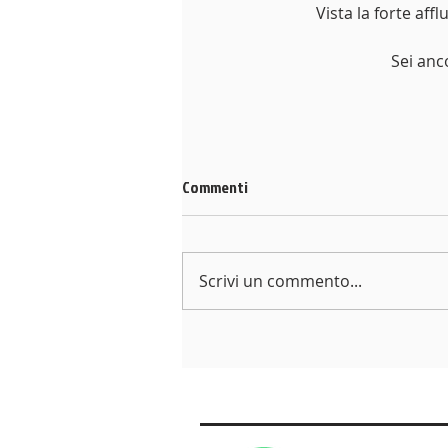
 Vista la forte affluenza ai nostri Open Days abbiamo deciso di prolungarli fino a Venerdi 3 
Sei anc
Commenti
Scrivi un commento...