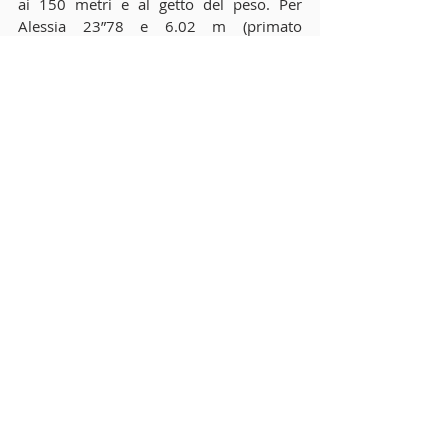
ai 150 metri e al getto del peso. Per 
Alessia 23”78 e 6.02 m (primato 
personale di 15 centimetri e sesto posto 
finale); per Morena 24”86 e 5.34 m. 
Infine, i Cadetti Andrea Kaldas e Alberto 
Cuccurullo hanno corso rispettivamente i 
150 e i 300 metri. Per il primo 21”58, per 
il secondo 44”86. 
Bravi!
Commenti
Scrivi un commento...