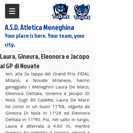
A.S.D. Atletica Meneghina
Your place is here. Your team, your
city.
Laura, Ginevra, Eleonora e Jacopo
al GP di Novate
Ieri, alla 3a tappa del Grand Prix FIDAL 
Milano, a Novate Milanese, hanno 
gareggiato i Meneghini Laura De Marzi, 
Eleonora Delitala, Ginevra e Jacopo Di 
Nola. Sugli 80 Cadette, Laura De Marzi 
ha corso in un buon 11”08, seguita da 
Ginevra Di Nola in 11”26 ed Eleonora 
Delitala in 11”90. Poi, nel salto in lungo, 
Laura è atterrata a 4.60 m, mentre 
Ginevra ha stabilito il proprio record a 