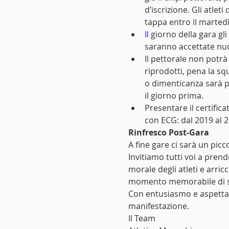
d’iscrizione. Gli atle
tappa entro il martedì
Il
 giorno della gara gl
saranno accettate nuo
Il pettorale non potr
riprodotti, pena la squa
o dimenticanza sarà po
il giorno prima.
Presentare il certific
con ECG: dal 2019 al 20
Rinfresco Post-Gara
A fine gare ci sarà un picc
Invitiamo tutti voi a pren
morale degli atleti e arric
momento memorabile di sf
Con entusiasmo e aspettat
manifestazione.
Il Team