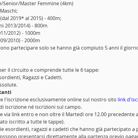
se/Senior/Master Femmine (4km)
s Maschi;
 (dal 2019* al 2015) - 400m;
nni 2013/2014) - 800m
2011/2012) - 1000m
2009/2010) - 2000m
sono partecipare solo se hanno già compiuto 5 anni il giorno
er il circuito e comprende tutte le 6 tappe:
sordienti, Ragazzi e Cadetti.
ssolute.
tanti
e l'iscrizione esclusivamente online sul nostro sito 
link d'is
i iscrizione né iscrizioni sul campo.
e via link entro e non oltre il Martedì ore 12.00 precedente a
ato iscritto a tutte le tappe).
orie esordienti, ragazzi e cadetti che hanno già partecipato 
, possono presentarsi direttamente alla partenza previo pag