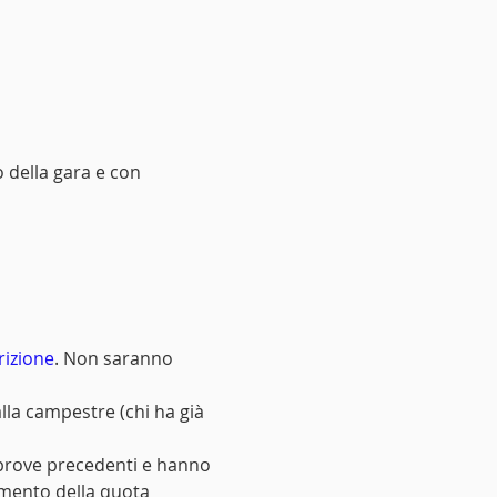
 della gara e con 
crizione
. Non saranno 
lla campestre (chi ha già 
a prove precedenti e hanno 
amento della quota 