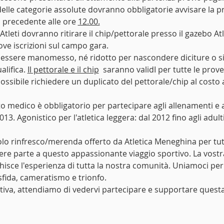
ti delle categorie assolute dovranno obbligatorie avvisare la 
 precedente alle ore 
12.00.
i Atleti dovranno ritirare il chip/pettorale presso il gazebo 
ve iscrizioni sul campo gara.
à essere manomesso, né ridotto per nascondere diciture o si
lifica. 
Il pettorale e il chip
  saranno validI per tutte le prov
ssibile richiedere un duplicato del pettorale/chip al costo a
ato medico è obbligatorio per partecipare agli allenamenti e 
13. Agonistico per l'atletica leggera: dal 2012 fino agli adulti
olo rinfresco/merenda offerto da Atletica Meneghina per tutti g
dere parte a questo appassionante viaggio sportivo. La vostra
chisce l'esperienza di tutta la nostra comunità. Uniamoci per
ida, cameratismo e trionfo.
iva, attendiamo di vedervi partecipare e supportare questa