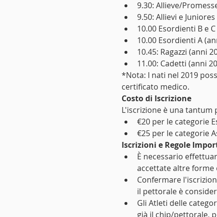
9.30: Allieve/Promes
9.50: Allievi e Juniore
10.00 Esordienti B e C
10.00 Esordienti A (a
10.45: Ragazzi (anni 
11.00: Cadetti (anni 
*Nota: I nati nel 2019 pos
certificato medico.
Costo di Iscrizione
L'iscrizione è una tantum p
€20 per le categorie E
€25 per le categorie A
Iscrizioni e Regole Impor
È necessario effettuar
accettate altre forme d
Confermare l'iscrizion
il pettorale è consider
Gli Atleti delle categ
già il chip/pettorale