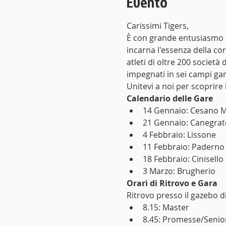
Evento
Carissimi Tigers,
È con grande entusiasmo ch
incarna l'essenza della cor
atleti di oltre 200 società 
impegnati in sei campi gar
Unitevi a noi per scoprire
Calendario delle Gare
14 Gennaio: Cesano 
21 Gennaio: Canegrat
4 Febbraio: Lissone
11 Febbraio: Padern
18 Febbraio: Cinisell
3 Marzo: Brugherio
Orari di Ritrovo e Gara
Ritrovo presso il gazebo di
8.15: Master
8.45: Promesse/Seni