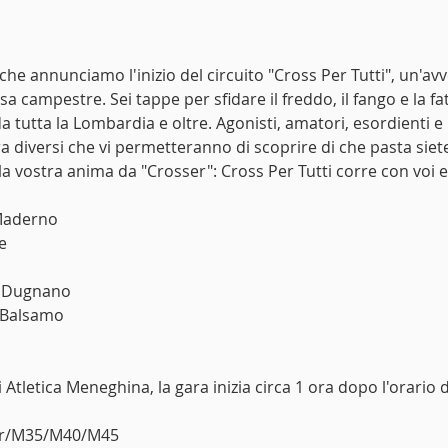
e annunciamo l'inizio del circuito "Cross Per Tutti", un'avv
sa campestre. Sei tappe per sfidare il freddo, il fango e la f
da tutta la Lombardia e oltre. Agonisti, amatori, esordienti e p
a diversi che vi permetteranno di scoprire di che pasta siete
 la vostra anima da "Crosser": Cross Per Tutti corre con voi 
Maderno
e
o Dugnano
o Balsamo
 Atletica Meneghina, la gara inizia circa 1 ora dopo l'orario d
or/M35/M40/M45