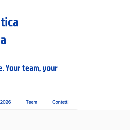
etica
na
re. Your team, your
2026
Team
Contatti