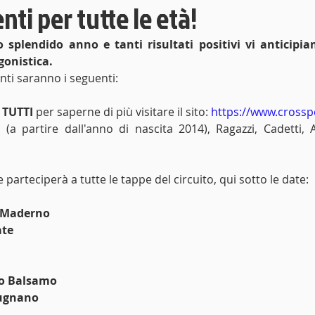
i per tutte le età!
 splendido anno e tanti risultati positivi vi anticipiamo
gonistica.
ti saranno i seguenti:
 TUTTI
 per saperne di più visitare il sito: 
https://www.crosspe
 (a partire dall'anno di nascita 2014), Ragazzi, Cadetti, Al
parteciperà a tutte le tappe del circuito, qui sotto le date:
o Maderno
ate
llo Balsamo
Dugnano