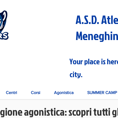
A.S.D. Atl
Meneghi
Your place is he
city.
Centri
Corsi
Agonistica
SUMMER CAMP 
agione agonistica: scopri tutti g