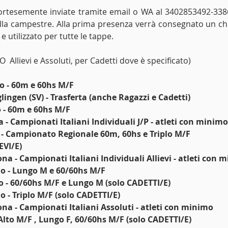
rtesemente inviate tramite email o WA al 3402853492-33
lla campestre. Alla prima presenza verrà consegnato un chi
 utilizzato per tutte le tappe. 
O  Allievi e Assoluti, per Cadetti dove è specificato)
o - 60m e 60hs M/F
ingen (SV) - Trasferta (anche Ragazzi e Cadetti)
 - 60m e 60hs M/F
 - Campionati Italiani Individuali J/P - atleti con minimo
 - Campionato Regionale 60m, 60hs e Triplo M/F 
olo ALLIEVI/E)
na - Campionati Italiani Individuali Allievi - atleti con 
o - Lungo M e 60/60hs M/F
o - 60/60hs M/F e Lungo M (solo CADETTI/E)
 - Triplo M/F (solo CADETTI/E)
ona - Campionati Italiani Assoluti - atleti con minimo
Alto M/F , Lungo F, 60/60hs M/F (solo CADETTI/E)