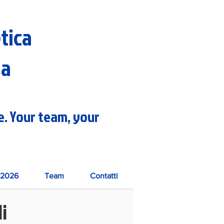
etica
na
re. Your team, your
2026
Team
Contatti
li