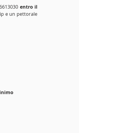
86613030 
entro il 
p e un pettorale 
minimo