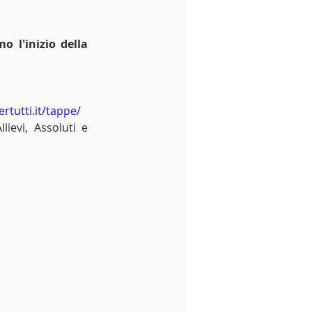
 l'inizio della 
rtutti.it/tappe/
lievi, Assoluti e 