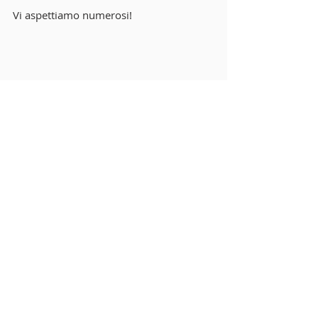
Vi aspettiamo numerosi!
Commenti
Scrivi un commento...